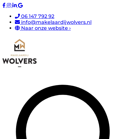
06 147 792 92
info@makelaardijwolvers.nl
Naar onze website ›