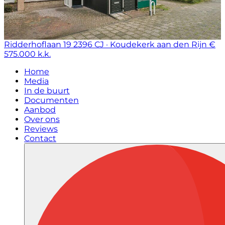
Ridderhoflaan 19
2396 CJ · Koudekerk aan den Rijn
€
575.000 k.k.
Home
Media
In de buurt
Documenten
Aanbod
Over ons
Reviews
Contact