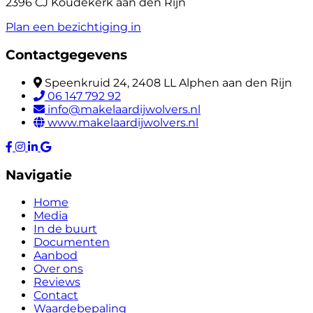
2396 CJ Koudekerk aan den Rijn
Plan een bezichtiging in
Contactgegevens
Speenkruid 24, 2408 LL Alphen aan den Rijn
06 147 792 92
info@makelaardijwolvers.nl
www.makelaardijwolvers.nl
Navigatie
Home
Media
In de buurt
Documenten
Aanbod
Over ons
Reviews
Contact
Waardebepaling