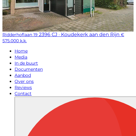
2396 CJ · Koudekerk aan den Rijn
Ridderhoflaan 19
€
575.000 k.k.
Home
Media
In de buurt
Documenten
Aanbod
Over ons
Reviews
Contact