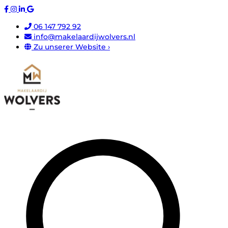
06 147 792 92
info@makelaardijwolvers.nl
Zu unserer Website ›