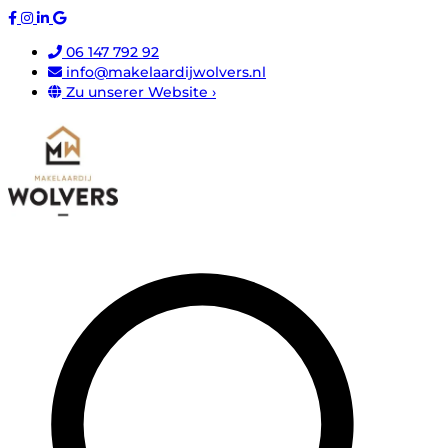
06 147 792 92
info@makelaardijwolvers.nl
Zu unserer Website ›