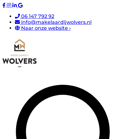
06 147 792 92
info@makelaardijwolvers.nl
Naar onze website ›