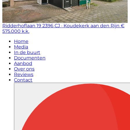
Ridderhoflaan 19
2396 CJ · Koudekerk aan den Rijn
€
575.000 k.k.
Home
Media
In de buurt
Documenten
Aanbod
Over ons
Reviews
Contact