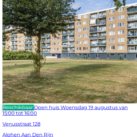
Beschikbaar
Open huis
Woensdag 19 augustus van
15:00 tot 16:00
Venusstraat 128
Alphen Aan Den Rijn