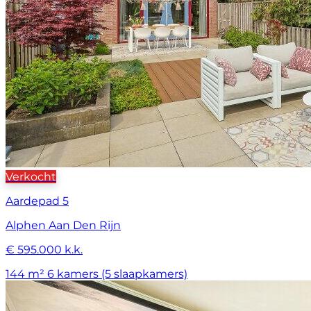
Verkocht
Aardepad 5
Alphen Aan Den Rijn
€ 595.000 k.k.
144 m²
6 kamers (5 slaapkamers)