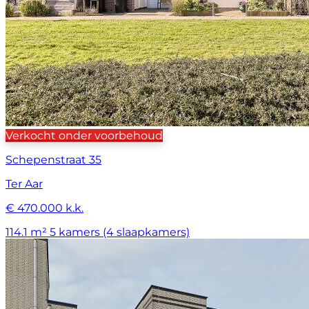
Verkocht onder voorbehoud
Schepenstraat 35
Ter Aar
€ 470.000 k.k.
114.1 m²
5 kamers (4 slaapkamers)