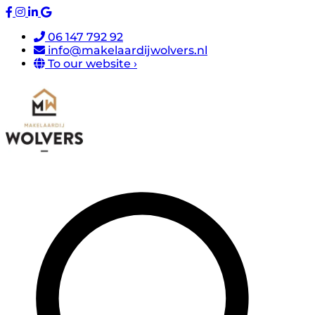
06 147 792 92
info@makelaardijwolvers.nl
To our website ›