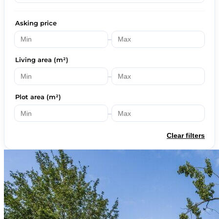
Asking price
–
Living area (m²)
–
Plot area (m²)
–
Clear filters