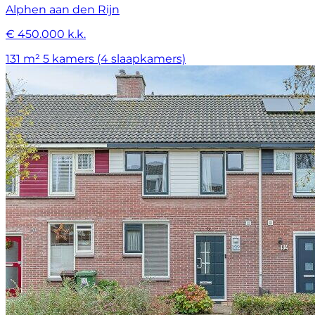
Alphen aan den Rijn
€ 450.000 k.k.
131 m²
5 kamers (4 slaapkamers)