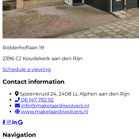
Ridderhoflaan 19
2396 CJ Koudekerk aan den Rijn
Schedule a viewing
Contact information
Speenkruid 24, 2408 LL Alphen aan den Rijn
06 147 792 92
info@makelaardijwolvers.nl
www.makelaardijwolvers.nl
Navigation